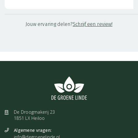
Jouw ervaring delen?
Schrijf een review!
De Droogmakerij 23
1851 LX Heiloo
Algemene vragen:
info@degroenelinde.nl