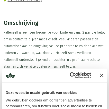
Omschrijving
Kattenzelf is een geurfrequentie voor kinderen vanaf 2 jaar die helpt
om in contact te blijven met zichzelf. Veel kinderen passen zich
automatisch aan de omgeving aan. Ze proberen te voldoen aan wat
anderen verwachten, waardoor ze zichzelf soms verliezen.
Kattenzelf ondersteunt je kind om zachter in zijn of haar kracht te
staan en zich veilig te voelen om zichzelf te zijn.
De blend bestaat uit verschillende etherische oliën die helpen de
energie van jouw kindje bij zichzelf te houden.
Lavendin Ardèche
en
vanille
brengen rust en zachtheid.
Grove den
en
citroen
helpen om
Deze website maakt gebruik van cookies
Lees meer
energie te centreren en helderheid te geven.
Neroli
voegt een
We gebruiken cookies om content en advertenties te
zachte, liefdevolle toon toe, en
geranium
ondersteunt balans en
personaliseren, om functies voor social media te bieden en