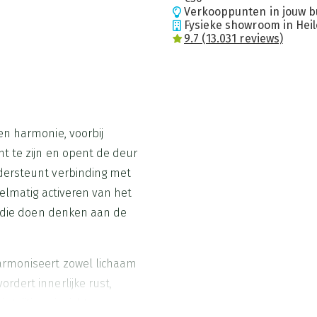
Verkooppunten in jouw b
Fysieke showroom in Hei
9.7 (13.031 reviews)
en harmonie, voorbij
nt te zijn en opent de deur
ndersteunt verbinding met
gelmatig activeren van het
en die doen denken aan de
armoniseert zowel lichaam
rdert innerlijke rust,
intuïtieve inzichten en