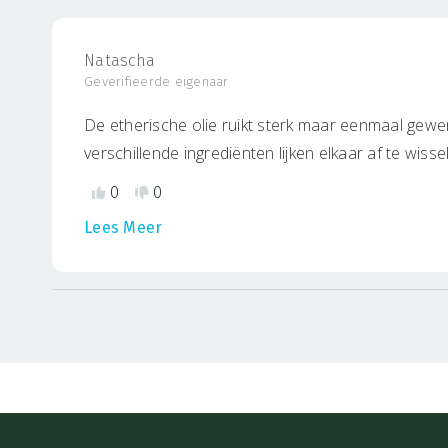
Natascha
Geverifieerde eigenaar
De etherische olie ruikt sterk maar eenmaal gewen
verschillende ingrediënten lijken elkaar af te wisse
ik telkens even teruggenomen wordt naar de geu
0
0
bezinning. Iets aan de prijs maar zal lang mee ga
Lees Meer