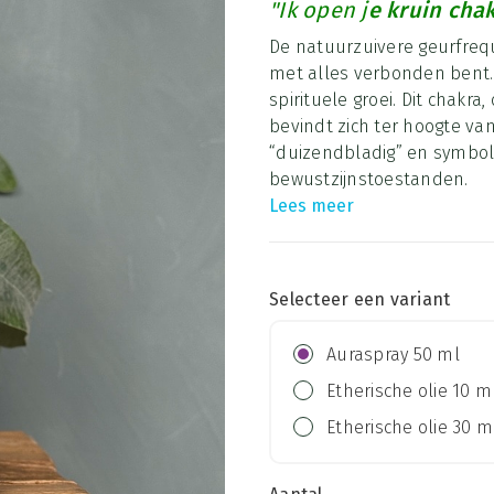
"Ik open j
e kruin chak
De natuurzuivere geurfrequ
met alles verbonden bent. T
spirituele groei. Dit chakr
bevindt zich ter hoogte van
“duizendbladig” en symbolis
bewustzijnstoestanden.
Lees meer
Selecteer een variant
Auraspray 50 ml
Etherische olie 10 m
Etherische olie 30 m