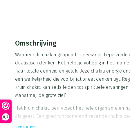
Omschrijving
Wanneer dit chakra geopend is, ervaar je diepe vrede 
dualistisch denken. Het helpt je volledig in het mome
naar totale eenheid en geluk. Deze chakra energie o
een werkelijkheid die voorbij rationeel denken ligt. Re
kruin chakra kan zelfs leiden tot spirituele ervaring
Mahatma, ‘de grote ziel’.
Het kruin chakra beïnvloedt het hele organisme en h
als geest. Een goed functionerend zevende chakra bevo
9,7
helderheid en bewustzijn. Het ondersteunt meditatie, 
Lees meer