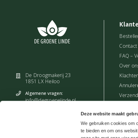
Klant
Bestelle
Contact
FAQ – V
Over on
De Droogmakerij 23
Klachte
1851 LX Heiloo
Annuler
Algemene vragen:
Verzendi
info@degroenelinde.nl
+31 (0)72 531 8860
Deze website maakt gebru
Vragen bestellingen:
We gebruiken cookies om co
bestelling@degroenelinde.nl
+31 (0)72 303 4027
te bieden en om ons websit