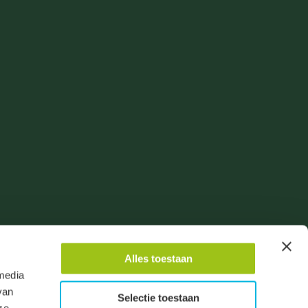
Alles toestaan
 media
oene Linde
van
Selectie toestaan