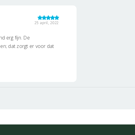
25 april, 2022
d erg fijn. De
len; dat zorgt er voor dat
r, een moment van
an. Natascha