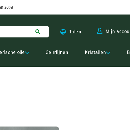
an 20%!
Mijn accou
Talen
erische olie
Geurlijnen
Kristallen
B