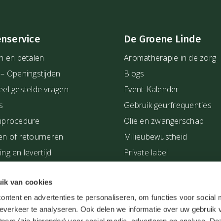
enservice
De Groene Linde
n en betalen
Aromatherapie in de zorg
 – Openingstijden
Blogs
eel gestelde vragen
Event-Kalender
s
Gebruik geurfrequenties
nprocedure
Olie en zwangerschap
en of retourneren
Milieubewustheid
ng en levertijd
Private label
Salons en Praktijken
ik van cookies
Showroom
ntent en advertenties te personaliseren, om functies voor social
Verkooppunten van De Gr
everkeer te analyseren. Ook delen we informatie over uw gebruik 
bij jou in de buurt