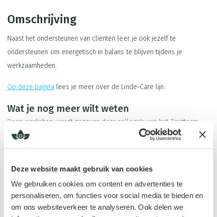
Omschrijving
Naast het ondersteunen van cliënten leer je ook jezelf te
ondersteunen om energetisch in balans te blijven tijdens je
werkzaamheden.
Op deze pagina
lees je meer over de Linde-Care lijn.
Wat je nog meer wilt weten
Deze workshop wordt gegeven door collega's van het Zorgteam.
Jouw investering wordt dan € 95,00 incl BTW.
Lees meer
Je ontvangt een mooi cursusboekje waarin je veel kunt terug lezen.
Deze website maakt gebruik van cookies
De hele dag door is er koffie, thee en lekkere tussendoortjes.
We gebruiken cookies om content en advertenties te
personaliseren, om functies voor social media te bieden en
Zelf meenemen: neem voor jezelf een lunchpakket en handdoek
om ons websiteverkeer te analyseren. Ook delen we
mee.