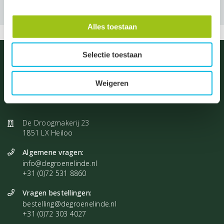
Wil je met jouw team komen?
Alles toestaan
Het is mogelijk om samen met jouw team te komen voor een
bijscholing. Zo kan jij, enkel met jouw eigen teamleden leren over
Selectie toestaan
aromatherapie in de zorg. Neem contact met ons op voor een
geschikte datum en informeer naar de voorwaarden. Maximaal 12
Weigeren
personen.
De Droogmakerij 23
1851 LX Heiloo
Algemene vragen:
info@degroenelinde.nl
+31 (0)72 531 8860
Vragen bestellingen:
bestelling@degroenelinde.nl
+31 (0)72 303 4027