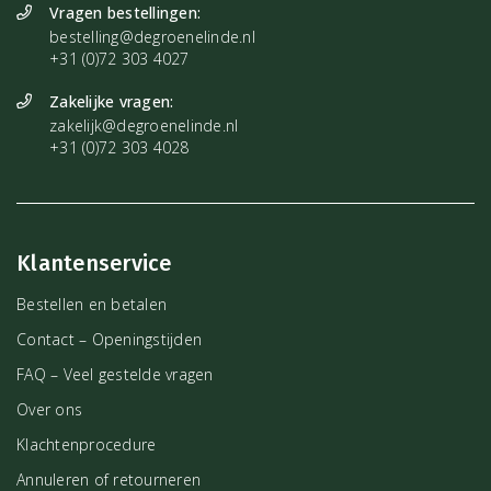
Kristallen
Vragen bestellingen:
bestelling@degroenelinde.nl
Angeliet
,
Seleniet
,
Kunziet
,
Bergkristal
,
Carneool
+31 (0)72 303 4027
Contra-indicatie
Zakelijke vragen:
zakelijk@degroenelinde.nl
Is fototoxisch bij direct zonlicht. Gebruik dan ook niet op de huid
+31 (0)72 303 4028
voor je de zon ingaat.
Ben jij geïnteresseerd in het gebruik van etherische oliën en op
zoek naar meer informatie? Dan is het boek
Aroma-Power
iets voor
Klantenservice
jou! Dit prachtige handboek staat boordevol informatie over de
Bestellen en betalen
eigenschappen en het gebruik van enkelvoudige oliën.
Contact – Openingstijden
FAQ – Veel gestelde vragen
Over ons
Klachtenprocedure
Annuleren of retourneren