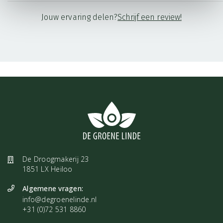
Mandarijnolie is goed voor een normale darmfunctie. De olie kan
Jouw ervaring delen?
Schrijf een review!
worden gemengd met een basisolie en op de maagstreek worden
aangebracht. Mandarijn heeft daarnaast een gunstige invloed op de
slaap en helpt om lekker te slapen.
Tip
Besluit je om de etherische Mandarijnolie te bestellen? Gebruik de
olie in een
diffuser
in de winter als je een somber en neerslachtig
gevoel hebt door de donkere dagen.
Mengt goed met
Kaneel
,
Kruidnagel
,
Vanille
,
Ylang Ylang
,
Benzoë
, andere
De Droogmakerij 23
citrusvruchten
1851 LX Heiloo
Algemene vragen:
Chakra's
info@degroenelinde.nl
Hart, Zonnevlecht, Heiligbeen
+31 (0)72 531 8860