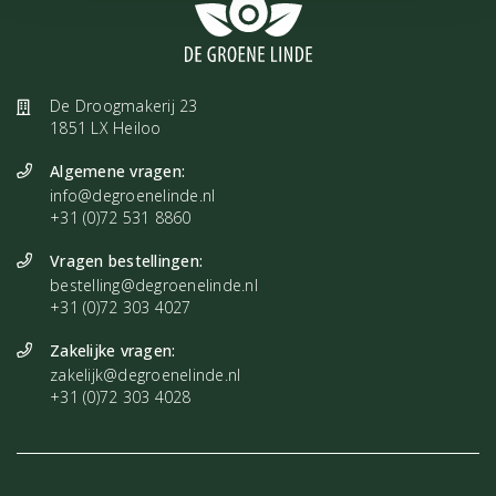
Lees
hier
meer informatie over reinigen en opladen.
De foto is een indicatie van de gezondheidshanger die je zal
ontvangen. Wij besteden veel aandacht om de mooiste stenen te
De Droogmakerij 23
1851 LX Heiloo
vinden en hebben daarom het vertrouwen dat jij een exemplaar
ontvangt die bij jou past.
Algemene vragen:
info@degroenelinde.nl
+31 (0)72 531 8860
Vragen bestellingen:
bestelling@degroenelinde.nl
+31 (0)72 303 4027
Zakelijke vragen:
zakelijk@degroenelinde.nl
+31 (0)72 303 4028