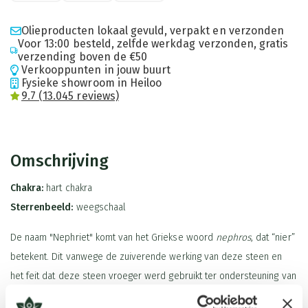
Olieproducten lokaal gevuld, verpakt en verzonden
Voor 13:00 besteld, zelfde werkdag verzonden, gratis
verzending boven de €50
Verkooppunten in jouw buurt
Fysieke showroom in Heiloo
9.7 (13.045 reviews)
Omschrijving
Chakra:
hart chakra
Sterrenbeeld:
weegschaal
De naam "Nephriet" komt van het Griekse woord
nephros
, dat “nier”
betekent. Dit vanwege de zuiverende werking van deze steen en
het feit dat deze steen vroeger werd gebruikt ter ondersteuning van
nier- en blaasproblemen. Jade staat al duizenden jaren bekend als