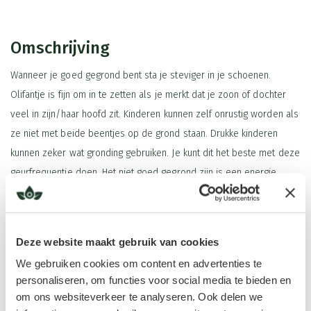
Omschrijving
Wanneer je goed gegrond bent sta je steviger in je schoenen.
Olifantje is fijn om in te zetten als je merkt dat je zoon of dochter
veel in zijn/haar hoofd zit. Kinderen kunnen zelf onrustig worden als
ze niet met beide beentjes op de grond staan. Drukke kinderen
kunnen zeker wat gronding gebruiken. Je kunt dit het beste met deze
geurfrequentie doen. Het niet goed gegrond zijn is een energie
verhaal. Je werkt met een spray in de aura waar de frequentie van
deze spray het werk doet, of met de roll on onder de voetjes.
Deze website maakt gebruik van cookies
Krijg je de indruk dat je kind niet goed slaapt omdat hij of zij niet
Lees meer
goed in zijn of haar lichaam zit. Dit uit zich door onrustig slapen, of
We gebruiken cookies om content en advertenties te
personaliseren, om functies voor social media te bieden en
niet in slaap kunnen vallen. Rol dan wat onder de voetjes van je
om ons websiteverkeer te analyseren. Ook delen we
kind. Je kind gaat zeker rustiger slapen na gebruik van deze geur.