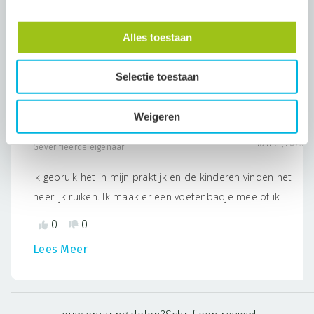
Beoordelingen
Alles toestaan
Meest nuttig
Selectie toestaan
Weigeren
Petra
16 mei, 2025
Geverifieerde eigenaar
Ik gebruik het in mijn praktijk en de kinderen vinden het
heerlijk ruiken. Ik maak er een voetenbadje mee of ik
masseer hun voeten (voetenreflexmassage). De kinderen
0
0
genieten enorm.
Lees Meer