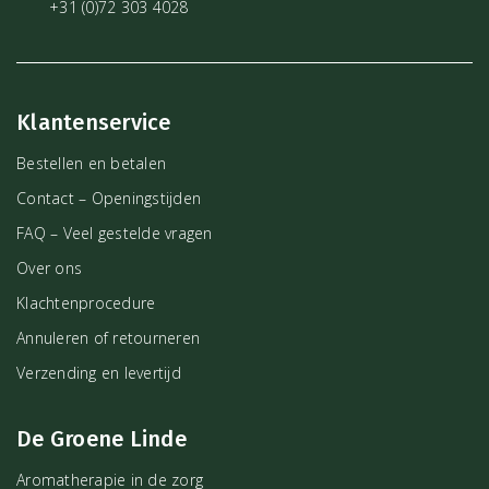
+31 (0)72 303 4028
bewustwording en zachtheid voor jezelf, kun je deze fase ervaren
als een moment van groei in plaats van onrust. Power of the Moon
helpt je om de energie van de volle maan in balans te brengen en
op een rustige manier te integreren in je dagelijks leven.
Klantenservice
Bestellen en betalen
Contact – Openingstijden
FAQ – Veel gestelde vragen
Over ons
Klachtenprocedure
Annuleren of retourneren
Verzending en levertijd
De Groene Linde
Aromatherapie in de zorg