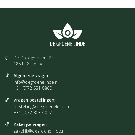
“Al een tijdje liep ik met het idee rond om een spray te
maken ter ondersteuning van de volle maan. Dat is
uiteindelijk Power of the Moon geworden. Een zachte
energie die je omarmt en helpt om deze periode op een
liefdevolle manier door te komen. Een steuntje in de vorm
van een geurfrequentie.”
De Droogmakerij 23
Ze vervolgt:
1851 LX Heiloo
“Ik heb veel energie gebundeld om tot deze
Algemene vragen:
geurfrequentie te komen. Verschillende kristallen en
info@degroenelinde.nl
lichtfrequenties zijn verwerkt in de stockbottle en geven
+31 (0)72 531 8860
hun energie af aan deze bijzondere blend.”
Vragen bestellingen:
Zachter omgaan met de energie van de volle
bestelling@degroenelinde.nl
+31 (0)72 303 4027
maan
Wanneer je last hebt van de energie van de volle maan, hoef je hier
Zakelijke vragen:
niet alleen doorheen te gaan. Met de juiste ondersteuning,
zakelijk@degroenelinde.nl