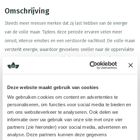
Omschrijving
Steeds meer mensen merken dat zij last hebben van de energie
van de volle maan. Tijdens deze periode ervaren velen meer
onrust, intense emoties en een verstoorde nachtrust. De volle maan
versterkt energie, waardoor gevoelens sneller naar de oppervlakte
komen. Dit kan zich uiten in prikkelbaarheid, piekeren of moeite met
ontspannen en slapen.
De invloed van volle maan energie op
Deze website maakt gebruik van cookies
lichaam en geest
We gebruiken cookies om content en advertenties te
De energie van de volle maan werkt door op zowel lichamelijk als
Lees meer
personaliseren, om functies voor social media te bieden en
emotioneel niveau. Je kunt je gevoeliger voelen dan normaal,
om ons websiteverkeer te analyseren. Ook delen we
sneller reageren op prikkels en minder goed geaard zijn.
informatie over uw gebruik van onze site met onze vier
Tegelijkertijd biedt deze krachtige energie ook kansen. De volle
partners (zie hieronder) voor social media, adverteren en
Ingrediënten
maan staat symbool voor afronding, loslaten en bewustwording. Wat
analyse. Deze partners kunnen deze gegevens