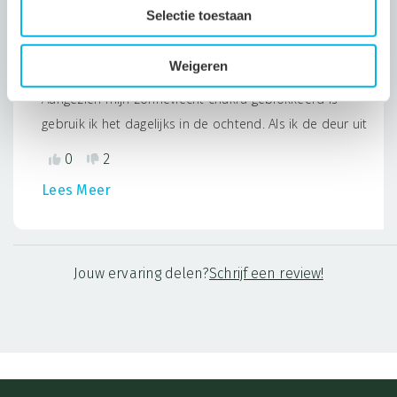
Selectie toestaan
M.
26 maart, 2023
Geverifieerde eigenaar
Weigeren
Aangezien mijn zonnevlecht chakra geblokkeerd is
gebruik ik het dagelijks in de ochtend. Als ik de deur uit
ga gebruik ik het nog eens. Net boven de navel werkt erg
0
2
prettig.
Lees Meer
Jouw ervaring delen?
Schrijf een review!