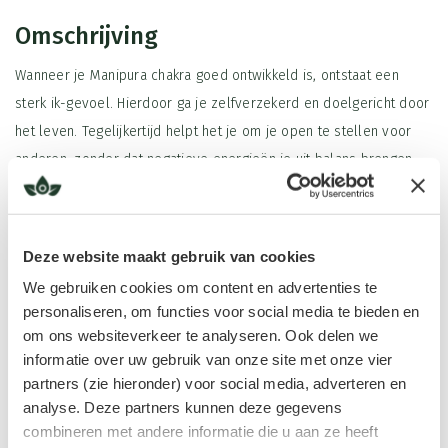
Omschrijving
Wanneer je Manipura chakra goed ontwikkeld is, ontstaat een
sterk ik-gevoel. Hierdoor ga je zelfverzekerd en doelgericht door
het leven. Tegelijkertijd helpt het je om je open te stellen voor
anderen, zonder dat negatieve energieën je uit balans brengen.
Daarentegen kan een te zwakke zonnevlecht chakra leiden tot te
veel openheid. Dit veroorzaakt energieverlies, onzekerheid en
Deze website maakt gebruik van cookies
gebrek aan richting. Een te sterk geladen chakra geeft juist een
We gebruiken cookies om content en advertenties te
overdreven ik-gevoel. Dit kan zich uiten in machtswellust, jaloezie
personaliseren, om functies voor social media te bieden en
of overdreven ambitie. Daarom is een gebalanceerd Manipura
Lees meer
om ons websiteverkeer te analyseren. Ook delen we
chakra essentieel voor een gezonde zelfverzekerdheid, focus en
informatie over uw gebruik van onze site met onze vier
emotionele stabiliteit.
partners (zie hieronder) voor social media, adverteren en
analyse. Deze partners kunnen deze gegevens
Daarnaast harmoniseert de Zonnevlecht chakra roll on je
Ingrediënten
combineren met andere informatie die u aan ze heeft
energiestroom. Daardoor benut je je innerlijke kracht optimaal en