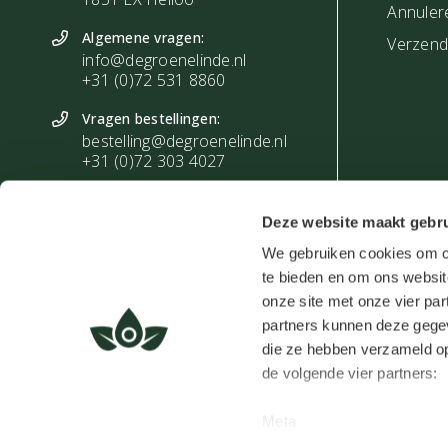
Annuler
Algemene vragen:
Verzendi
info@degroenelinde.nl
+31 (0)72 531 8860
Vragen bestellingen:
bestelling@degroenelinde.nl
+31 (0)72 303 4027
Zakelijke vragen:
zakelijk@degroenelinde.nl
Deze website maakt gebru
+31 (0)72 303 4028
We gebruiken cookies om co
te bieden en om ons websit
onze site met onze vier par
partners kunnen deze gegev
die ze hebben verzameld op
de volgende vier partners:
De Groene Linde ©
Meta
De waardering va
Google