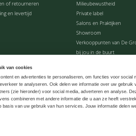
en of retourneren
Milieubewustheid
ng en levertijd
Private label
Salons en Praktijken
Showroom
Verkooppunten van De Gr
bij jou in de buurt
Workshops
ik van cookies
Zakelijke klant worden
ntent en advertenties te personaliseren, om functies voor social
everkeer te analyseren. Ook delen we informatie over uw gebruik 
tners (zie hieronder) voor social media, adverteren en analyse. De
ens combineren met andere informatie die u aan ze heeft verstrek
 basis van uw gebruik van hun services. Jouw informatie delen w
Herroepingsrecht
Medische d
n degroenelinde.nl bij
WebwinkelKeur Reviews
is 9.7/10 gebaseerd 