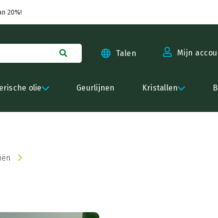
an 20%!
Mijn accou
Talen
erische olie
Geurlijnen
Kristallen
B
iën