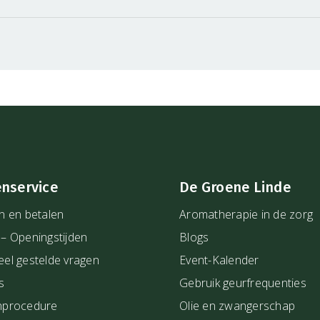
s
. Wil je meer lezen over
es dan
hier
onze
enservice
De Groene Linde
n en betalen
Aromatherapie in de zorg
 – Openingstijden
Blogs
eel gestelde vragen
Event-Kalender
s
Gebruik geurfrequenties
nprocedure
Olie en zwangerschap