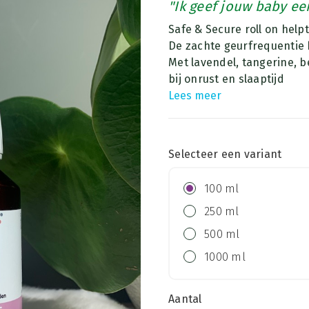
"Ik geef jouw baby een
Safe & Secure roll on help
De zachte geurfrequentie b
Met lavendel, tangerine, b
bij onrust en slaaptijd
Lees meer
Selecteer een variant
100 ml
250 ml
500 ml
1000 ml
Aantal