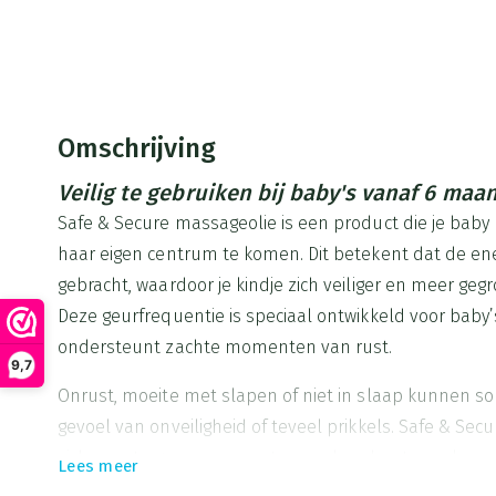
Omschrijving
Veilig te gebruiken bij baby's vanaf 6 maa
Safe & Secure massageolie is een product die je baby h
haar eigen centrum te komen. Dit betekent dat de ene
gebracht, waardoor je kindje zich veiliger en meer geg
Deze geurfrequentie is speciaal ontwikkeld voor baby
ondersteunt zachte momenten van rust.
9,7
Onrust, moeite met slapen of niet in slaap kunnen s
gevoel van onveiligheid of teveel prikkels. Safe & Secu
zich over te geven aan rust en verbonden te voelen 
Lees meer
aarde, een veilige gronding. Gebruik de frequentie bi