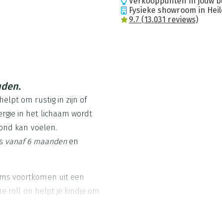
Verkooppunten in jouw b
Fysieke showroom in Hei
9.7 (13.031 reviews)
nden.
elpt om rustig in zijn of
rgie in het lichaam wordt
rond kan voelen.
’s
vanaf 6 maanden
en
oms voortkomen uit een
re roll on helpt je kindje om
met het lichaam en de
jvoorbeeld voor het naar bed