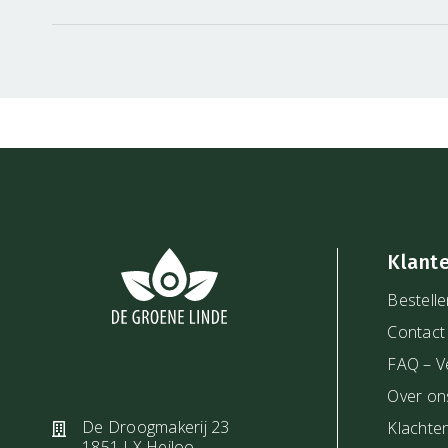
Is jouw baby jonger? Kijk dan eens naar de
Babytool
het gebruik van onze speciale kinderproducten? Le
uitgebreide blog.
Klant
Bestelle
Contact
FAQ – V
Over on
De Droogmakerij 23
Klachte
1851 LX Heiloo