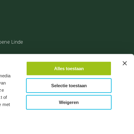
oene Linde
Alles toestaan
 media
van
Selectie toestaan
ze
t of
Weigeren
e met
isclaimer
Algemene voorwaarden
Privacy verklaring
op 13034 reviews.