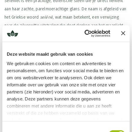
Seleniet is een prachtige, etherische steen die je direct herkent
aan haar zachte, parelmoerachtige glans. De naam is afgeleid van
het Griekse woord
selēnē
, wat maan betekent, een verwijzing
naar de zilverwitte uitstraling die doet denken aan het maanlicht.
Niet voor niets wordt Seleniet ook wel de Maansteen van het
Licht genoemd (hoewel het een andere steen is dan de officiële
maansteen).
Lees meer
Deze website maakt gebruik van cookies
Deze steen wordt voornamelijk gevonden in landen als Marokko,
We gebruiken cookies om content en advertenties te
personaliseren, om functies voor social media te bieden en
Mexico, Australië en de VS, waar ze als transparante
om ons websiteverkeer te analyseren. Ook delen we
gipskristallen worden gewonnen.
Productinformatie
informatie over uw gebruik van onze site met onze vier
Maat: 3-4 cm
partners (zie hieronder) voor social media, adverteren en
Algemene werking
Tips in gebruik
analyse. Deze partners kunnen deze gegevens
Seleniet is een bijzonder mooie steen als je bezig bent
combineren met andere informatie die u aan ze heeft
Zet deze mooie bol op een plekje in huis
met spiritualiteit. Ze beschermt je en brengt rust en vrede in jezelf,
verstrekt of die ze hebben verzameld op basis van uw
Maak een altaartje met je bol en nog andere fijne spirituele
maar straalt dat ook uit naar je omgeving. Ze reinigt ruimtes, andere
gebruik van hun services. Jouw informatie delen we met de
stenen en zelfs aura's met haar hoge, zuivere vibratie.
producten
volgende vier partners:
Toestemmingsselectie