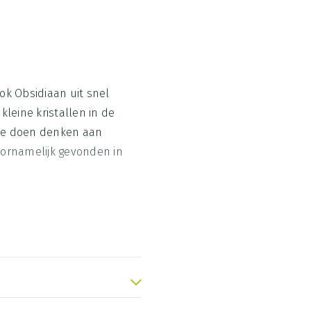
k Obsidiaan uit snel
kleine kristallen in de
die doen denken aan
ornamelijk gevonden in
 edelsteen die
ele heling en innerlijke
ronen symboliseert de
. Onbewuste patronen, oude