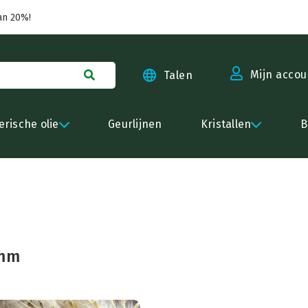
an 20%!
Mijn accou
Talen
erische olie
Geurlijnen
Kristallen
B
 mm