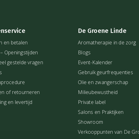
heid brengt, waardoor je
enservice
De Groene Linde
aden worden. Lees
hier
voor
n en betalen
Aromatherapie in de zorg
 – Openingstijden
Blogs
tvangen. Wij besteden veel
eel gestelde vragen
Event-Kalender
 daarom het vertrouwen dat
s
Gebruik geurfrequenties
nprocedure
Olie en zwangerschap
en of retourneren
Milieubewustheid
ng en levertijd
Private label
Salons en Praktijken
Showroom
Verkooppunten van De Gr