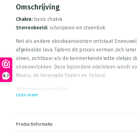
Omschrijving
Chakra:
basis chakra
Sterrenbeeld:
schorpioen en steenbok
Net als andere obsidiaansoorten ontstaat Sneeuwvlo
afgekoelde lava. Tijdens dit proces vormen zich later 
steen, zichtbaar als de kenmerkende witte vlekjes 
sneeuwvlokken. Deze bijzondere edelsteen wordt vo
Mexico, de Verenigde Staten en IJsland.
9,7
Algemene werking
Lees meer
Sneeuwvlok Obsidiaan is een krachtige, maar zachte
bekendstaat om haar werking op zelfinzicht, emotion
balans. De combinatie van diep zwart met witte pat
balans tussen licht en donker, bewust en onbewust.
Productinformatie
Maat: 6 mm
Deze steen helpt je om dieper naar jezelf te kijken