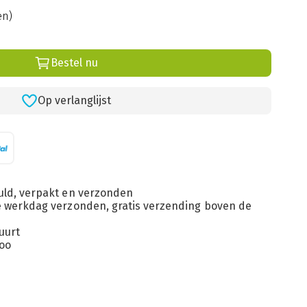
en)
Bestel nu
Op verlanglijst
uld, verpakt en verzonden
de werkdag verzonden, gratis verzending boven de
uurt
loo