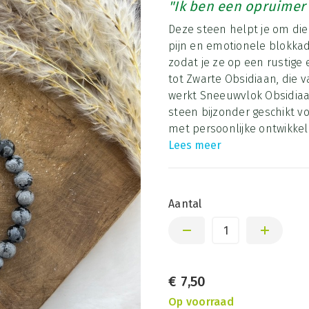
"Ik ben een opruimer
Deze steen helpt je om die
pijn en emotionele blokk
zodat je ze op een rustige 
tot Zwarte Obsidiaan, die 
werkt Sneeuwvlok Obsidiaan
steen bijzonder geschikt v
met persoonlijke ontwikkeli
Lees meer
Aantal
€
7,50
Op voorraad