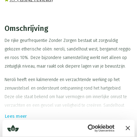
Omschrijving
De rijke geurfrequentie Zonder Zorgen bestaat uit zorgvuldig
gekozen etherische oliën: neroli, sandelhout west, bergamot reggio
en roos 10%. Deze bijzondere samenstelling werkt niet alleen op
zintuiglijk niveau, maar raakt ook diepere lagen van je bewustzijn.
Neroli heeft een kalmerende en verzachtende werking op het
zenuwstelsel en ondersteunt ontspanning rond het hartgebied.
Deze olie staat bekend om haar vermogen om innerlijke onrust te
verzachten en een gevoel van veiligheid te creëren. Sandelhout
West helpt je energie te aarden en spanning los te laten, waardoor
Lees meer
je weer in contact komt met je lichaam en het hier en nu.
Tegelijkertijd verfrist bergamot Reggio de geest en kan het