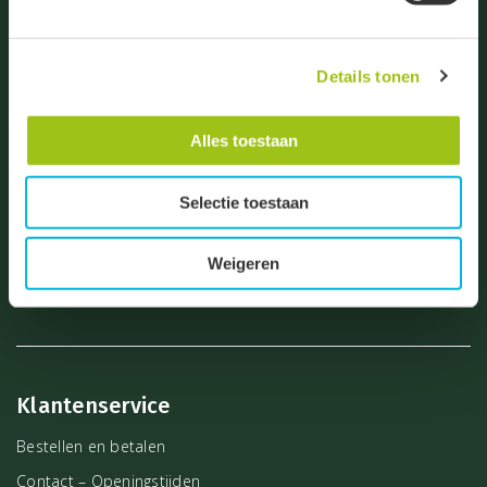
De Droogmakerij 23
Groeten, team De Groene Linde.
1851 LX Heiloo
Algemene vragen:
Details tonen
info@degroenelinde.nl
+31 (0)72 531 8860
Alles toestaan
Vragen bestellingen:
bestelling@degroenelinde.nl
+31 (0)72 303 4027
Selectie toestaan
Zakelijke vragen:
Weigeren
zakelijk@degroenelinde.nl
+31 (0)72 303 4028
Klantenservice
Bestellen en betalen
Contact – Openingstijden