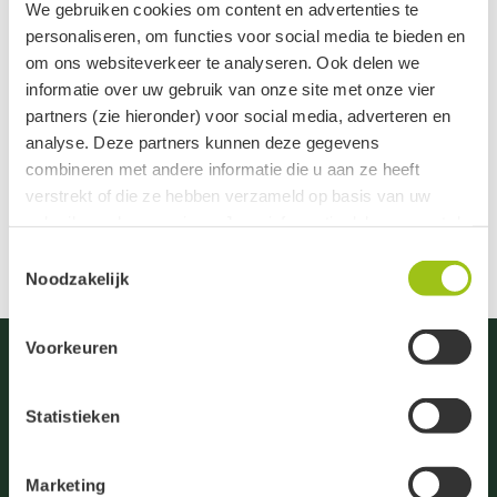
We gebruiken cookies om content en advertenties te
thuisworkshop haalt en je volledig kunt onderdompelen
personaliseren, om functies voor social media te bieden en
in de wereld van De Groene Linde.
om ons websiteverkeer te analyseren. Ook delen we
informatie over uw gebruik van onze site met onze vier
Gerelateerde categorieën
partners (zie hieronder) voor social media, adverteren en
analyse. Deze partners kunnen deze gegevens
Live workshops
combineren met andere informatie die u aan ze heeft
verstrekt of die ze hebben verzameld op basis van uw
gebruik van hun services. Jouw informatie delen we met de
volgende vier partners:
Toestemmingsselectie
Noodzakelijk
Meta
Google
Voorkeuren
Clerk
Active Campaign
Statistieken
Je kunt jouw toestemming ten alle tijden intrekken via de
zwarte button onderaan de pagina.
Marketing