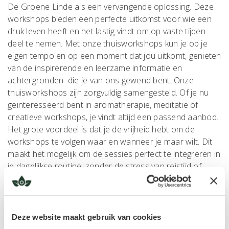
De Groene Linde als een vervangende oplossing. Deze
workshops bieden een perfecte uitkomst voor wie een
druk leven heeft en het lastig vindt om op vaste tijden
deel te nemen. Met onze thuisworkshops kun je op je
eigen tempo en op een moment dat jou uitkomt, genieten
van de inspirerende en leerzame informatie en
achtergronden die je van ons gewend bent. Onze
thuisworkshops zijn zorgvuldig samengesteld. Of je nu
geïnteresseerd bent in aromatherapie, meditatie of
creatieve workshops, je vindt altijd een passend aanbod.
Het grote voordeel is dat je de vrijheid hebt om de
workshops te volgen waar en wanneer je maar wilt. Dit
maakt het mogelijk om de sessies perfect te integreren in
je dagelijkse routine, zonder de stress van reistijd of
vaste afspraken. Daarnaast bieden we altijd de
gelegenheid om vragen te stellen. Of je nu tijdens de
workshop zelf een vraag hebt of achteraf nog iets wilt
weten, ons team staat klaar om je te ondersteunen. Zo
Deze website maakt gebruik van cookies
zorgen we ervoor dat je het maximale uit je