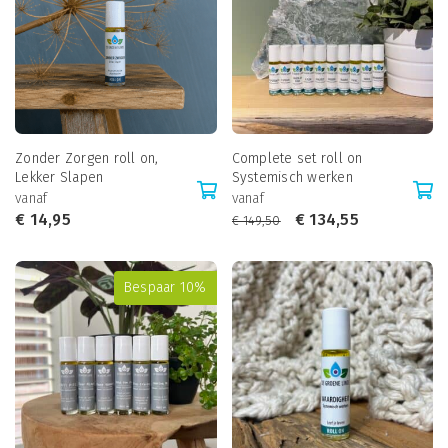
Zonder Zorgen roll on,
Complete set roll on
Lekker Slapen
Systemisch werken
vanaf
vanaf
€
14,95
€
134,55
€
149,50
Bespaar 10%