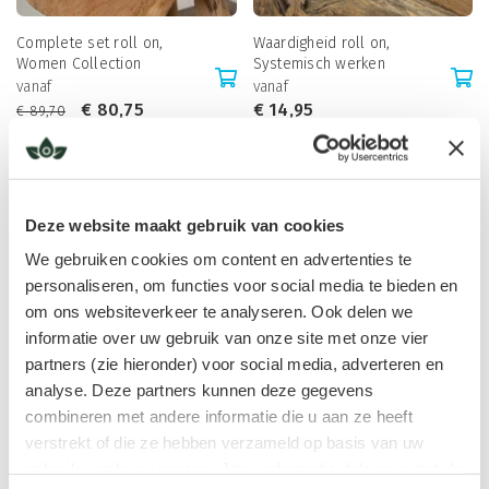
Complete set roll on,
Waardigheid roll on,
Women Collection
Systemisch werken
vanaf
vanaf
€
80,75
€
14,95
€
89,70
Deze website maakt gebruik van cookies
We gebruiken cookies om content en advertenties te
personaliseren, om functies voor social media te bieden en
om ons websiteverkeer te analyseren. Ook delen we
informatie over uw gebruik van onze site met onze vier
partners (zie hieronder) voor social media, adverteren en
analyse. Deze partners kunnen deze gegevens
De spiegel roll on,
Eigenliefde roll on,
combineren met andere informatie die u aan ze heeft
Systemisch werken
Spirituele Regulatie
verstrekt of die ze hebben verzameld op basis van uw
vanaf
vanaf
€
14,95
€
14,95
gebruik van hun services. Jouw informatie delen we met de