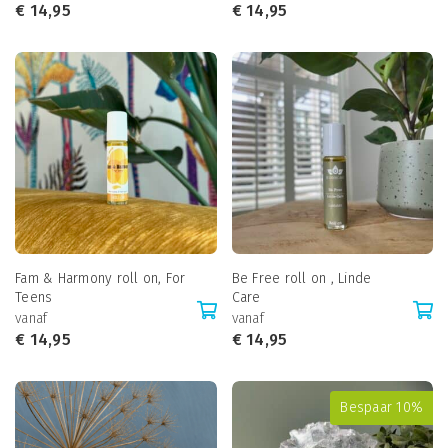
€
14,95
€
14,95
Fam & Harmony roll on, For
Be Free roll on , Linde
Teens
Care
vanaf
vanaf
€
14,95
€
14,95
Bespaar 10%