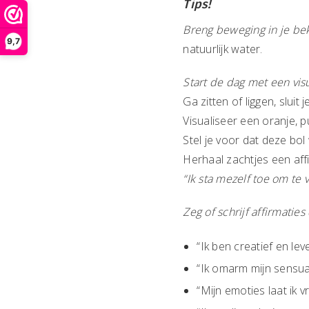
Tips!
Breng beweging in je b
9,7
natuurlijk water.
Start de dag met een visu
Ga zitten of liggen, slui
Visualiseer een oranje, p
Stel je voor dat deze bo
Herhaal zachtjes een affi
“Ik sta mezelf toe om te v
Zeg of schrijf affirmatie
“Ik ben creatief en leve
“Ik omarm mijn sensual
“Mijn emoties laat ik vr