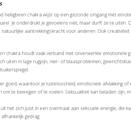
s
 heiligbeen chakra wijst op een gezonde omgang met emoties 
sueel. Je onderdrukt je gevoelens niet, maar durft ze te uiten. 
 natuurlijke aantrekkingskracht voor anderen. Ook creativiteit
een chakra houdt vaak verband met onverwerkte emotionele g
zich uiten in lage rugpijn, nier- of blaasproblemen, gewrichtsk
suikerspiegel.
r goed, waardoor je lusteloosheid, emotionele afvlakking of e
in om te bewegen of te voelen. Seksualiteit kan beladen zijn, 
 uit het zich juist in een overmaat aan seksuele energie, die k
 afhankelijk gedrag.