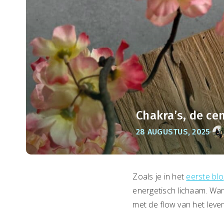
Chakra’s, de ce
·
28 AUGUSTUS, 2025
Zoals je in het
eerste blo
energetisch lichaam. Wann
met de flow van het leven