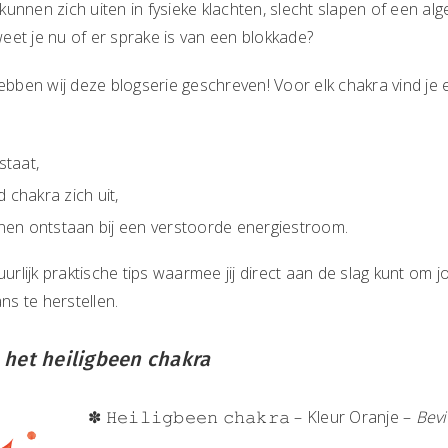
kunnen zich uiten in fysieke klachten, slecht slapen of een a
eet je nu of er sprake is van een blokkade?
hebben wij deze blogserie geschreven! Voor elk chakra vind je
staat,
chakra zich uit,
nen ontstaan bij een verstoorde energiestroom.
lijk praktische tips waarmee jij direct aan de slag kunt om j
s te herstellen.
 het heiligbeen chakra
✽ 𝙷𝚎𝚒𝚕𝚒𝚐𝚋𝚎𝚎𝚗 𝚌𝚑𝚊𝚔𝚛𝚊 – Kleur Oranje –
Bevi