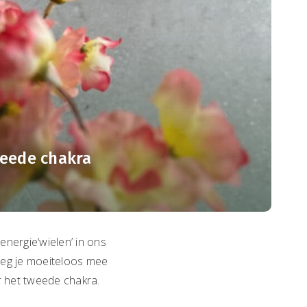
weede chakra
energie‘wielen’ in ons
weeg je moeiteloos mee
er het tweede chakra.