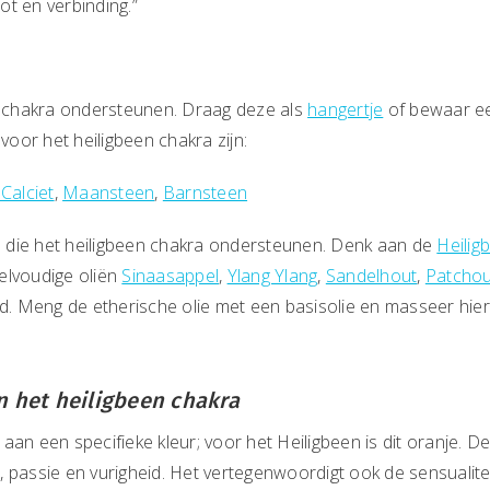
not en verbinding.”
et chakra ondersteunen. Draag deze als
hangertje
of bewaar 
oor het heiligbeen chakra zijn:
Calciet
,
Maansteen
,
Barnsteen
 die het heiligbeen chakra ondersteunen. Denk aan de
Heilig
elvoudige oliën
Sinaasappel
,
Ylang Ylang
,
Sandelhout
,
Patchou
. Meng de etherische olie met een basisolie en masseer hie
n het heiligbeen chakra
aan een specifieke kleur; voor het Heiligbeen is dit oranje. D
de, passie en vurigheid. Het vertegenwoordigt ook de sensualiteit