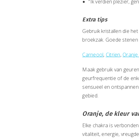
“Ik verdien plezier, ge
Extra tips
Gebruik kristallen die h
broekzak. Goede stenen v
Carneool
,
Citrien
,
Oranje 
Maak gebruik van geuren
geurfrequentie of de enk
sensueel en ontspannend
gebied.
Oranje, de kleur va
Elke chakra is verbonden 
vitaliteit, energie, vreug