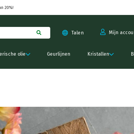
an 20%!
Mijn accou
Talen
erische olie
Geurlijnen
Kristallen
B