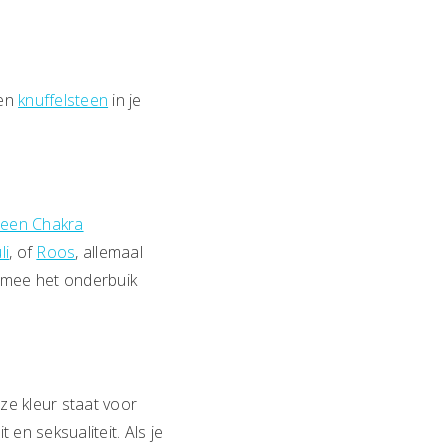
een
knuffelsteen
in je
been Chakra
li
, of
Roos
, allemaal
rmee het onderbuik
eze kleur staat voor
 en seksualiteit. Als je