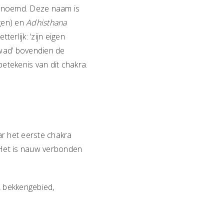
noemd. Deze naam is
gen) en
Adhisthana
terlijk: ‘zijn eigen
‘swad’ bovendien de
betekenis van dit chakra.
aar het eerste chakra
n. Het is nauw verbonden
, bekkengebied,