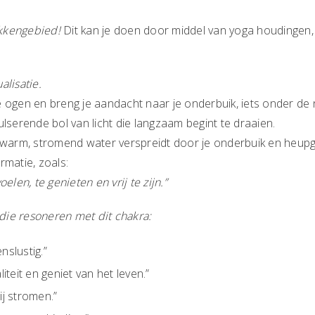
ekkengebied!
Dit kan je doen door middel van yoga houdinge
alisatie.
t je ogen en breng je aandacht naar je onderbuik, iets onder de 
ulserende bol van licht die langzaam begint te draaien.
l warm, stromend water verspreidt door je onderbuik en heupg
rmatie, zoals:
oelen, te genieten en vrij te zijn.”
s die resoneren met dit chakra:
nslustig.”
iteit en geniet van het leven.”
ij stromen.”