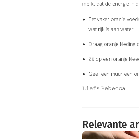
merkt dat de energie in d
Eet vaker oranje voeds
wat rijk is aan water.
Draag oranje kleding o
Zit op een oranje klee
Geef een muur een oran
𝙻𝚒𝚎𝚏𝚜 𝚁𝚎𝚋𝚎𝚌𝚌𝚊
Relevante ar