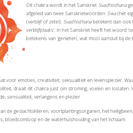
Dit chakra wordt in het Sanskriet
Svadhisthana
ge
afgeleid van twee Sanskrietwoorden:
Swa
(het ei
(verblijf of zetel).
Svadhisthana
betekent dan ook let
verblijfplaats’. In het Sanskriet heeft het woord 
betekenis van ‘genieten’, wat mooi aansluit bij de 
at voor emoties, creativiteit, seksualiteit en levensplezier. W
iliteit, draait dit chakra juist om stroming, voelen en loslate
, sensualiteit, verlangens en plezier.
aan de geslachtsklieren, voortplantingsorganen, het heiligbeen
as, bloedsomloop en de waterhuishouding van het lichaam.