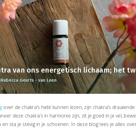
ntra van ons energetisch lichaam; het t
Rebecca Geurts - van Leen
g
over de chakra’s hebt kunnen lezen, zijn chakra’s draaiende 
eer deze chakra’s in harmonie zijn, zit je goed in je vel, be
 en sta je stevig in je schoenen. In deze blog lees je alles ov