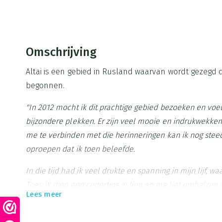
Omschrijving
Altai is een gebied in Rusland waarvan wordt gezegd d
begonnen.
"In 2012 mocht ik dit prachtige gebied bezoeken en voel
bijzondere plekken. Er zijn veel mooie en indrukwekke
me te verbinden met die herinneringen kan ik nog steeds
oproepen dat ik toen beleefde.
In die tijd had ik veel drukte en spanning in mijn lijf, 
Toen ik diep een cederbos in liep en me liet omhelzen 
Lees meer
eeuwenoude bomen, werd ik stil, kalm en rustig. Er viel 
me af – misschien wel meerdere levens. Het voelde als