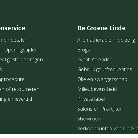
enservice
De Groene Linde
n en betalen
Aromatherapie in de zorg
 – Openingstijden
Blogs
eel gestelde vragen
Event-Kalender
s
Gebruik geurfrequenties
nprocedure
Olie en zwangerschap
en of retourneren
Milieubewustheid
ng en levertijd
Private label
Salons en Praktijken
Showroom
Verkooppunten van De Gr