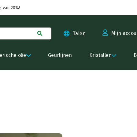
g van 20%!
Mijn accou
Talen
erische olie
Geurlijnen
Kristallen
B