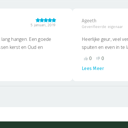
onze blog
!
product GEEN claims willen
Medische Disclaimer
.
Ageeth
p het volgende:
5 januari, 2019
Geverifieerde eigenaar
ft lang hangen. Een goede
Heerlijke geur, veel ve
ussen kerst en Oud en
spuiten en even in te 
vredig gevoel. Zie er
0
0
Lees Meer