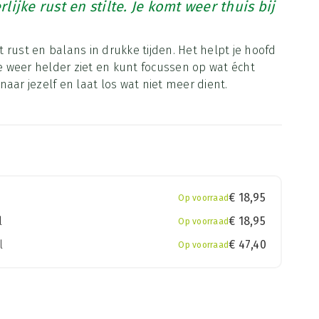
erlijke rust en stilte. Je komt weer thuis bij
 rust en balans in drukke tijden. Het helpt je hoofd
je weer helder ziet en kunt focussen op wat écht
g naar jezelf en laat los wat niet meer dient.
€
18,95
Op voorraad
l
€
18,95
Op voorraad
l
€
47,40
Op voorraad