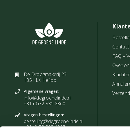
Klant
Bestelle
Contact
FAQ – V
Over on
De Droogmakerij 23
Klachte
1851 LX Heiloo
Annuler
Algemene vragen:
Verzendi
info@degroenelinde.nl
+31 (0)72 531 8860
Vragen bestellingen:
bestelling@degroenelinde.nl
+31 (0)72 303 4027