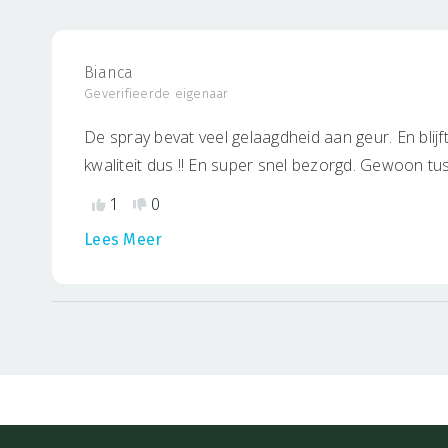
weten over deze bijzondere lijn? Lees er alles over in
We wijzen erop dat we met onze beschrijving van het 
doen. Voor de volledigheid verwijzen we je naar onze
Bianca
Tevens willen je conform Europese wetgeving wijzen o
Geverifieerde eigenaar
De spray bevat veel gelaagdheid aan geur. En blij
kwaliteit dus !! En super snel bezorgd. Gewoon t
Nieuw in. Top ?
1
0
Lees Meer