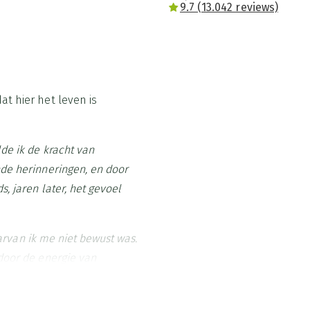
9.7 (13.042 reviews)
at hier het leven is
de ik de kracht van
nde herinneringen, en door
, jaren later, het gevoel
waarvan ik me niet bewust was.
door de energie van
letterlijk een heel leven van
of ik daar opnieuw werd