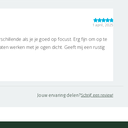
1 april, 2025
rschillende als je je goed op focust. Erg fijn om op te
laten werken met je ogen dicht. Geeft mij een rustig
 echt naar uit om even een momentje te nemen
Jouw ervaring delen?
Schrijf een review!