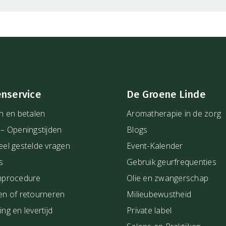
enservice
De Groene Linde
n en betalen
Aromatherapie in de zorg
 – Openingstijden
Blogs
eel gestelde vragen
Event-Kalender
s
Gebruik geurfrequenties
nprocedure
Olie en zwangerschap
en of retourneren
Milieubewustheid
ng en levertijd
Private label