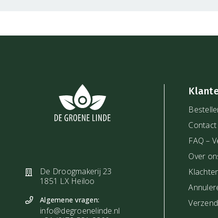
Klant
Bestelle
Contact
FAQ – V
Over on
De Droogmakerij 23
Klachte
1851 LX Heiloo
Annuler
Algemene vragen:
Verzendi
info@degroenelinde.nl