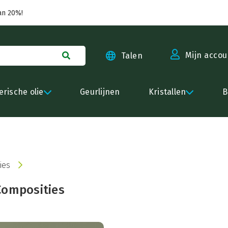
an 20%!
Mijn accou
Talen
erische olie
Geurlijnen
Kristallen
B
ies
Composities