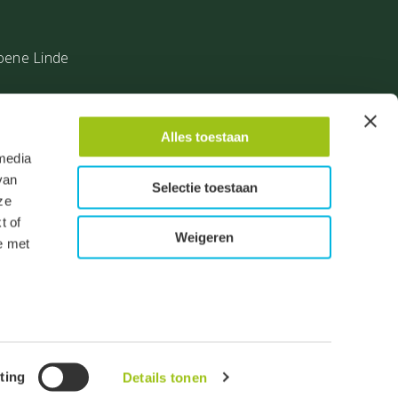
oene Linde
Alles toestaan
 media
van
Selectie toestaan
ze
t of
Weigeren
e met
isclaimer
Algemene voorwaarden
Privacy verklaring
op 13031 reviews.
ting
Details tonen