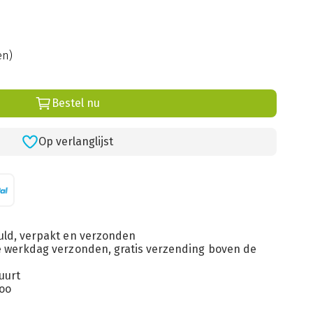
en)
Bestel nu
Op verlanglijst
uld, verpakt en verzonden
de werkdag verzonden, gratis verzending boven de
uurt
loo