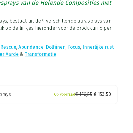
asprays van de Helende Composities met
ys, bestaat uit de 9 verschillende aurasprays van
ik op de linkjes hieronder voor de productinfo per
 Rescue
,
Abundance
,
Dolfijnen
,
Focus
,
Innerlijke rust
,
er Aarde
&
Transformatie
prays
€
170,55
€
153,50
Op voorraad