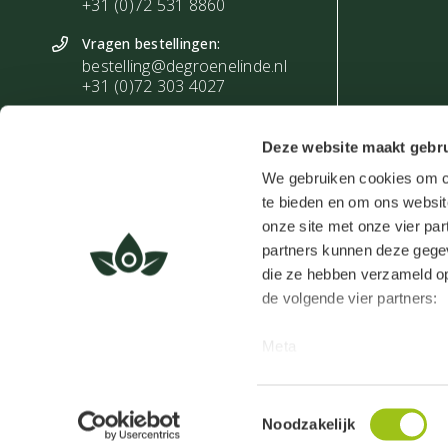
+31 (0)72 531 8860
Vragen bestellingen:
bestelling@degroenelinde.nl
+31 (0)72 303 4027
Zakelijke vragen:
zakelijk@degroenelinde.nl
Deze website maakt gebru
+31 (0)72 303 4028
We gebruiken cookies om co
te bieden en om ons websit
onze site met onze vier par
partners kunnen deze gegev
die ze hebben verzameld op
de volgende vier partners:
De Groene Linde ©
Meta
De waardering va
Google
Clerk
Toestemmingsselectie
Active Campaign
Noodzakelijk