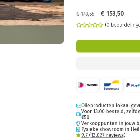
€
153,50
€
170,55
(0 beoordeling
Olieproducten lokaal gev
Voor 13:00 besteld, zelf
€50
Verkooppunten in jouw b
Fysieke showroom in Hei
9.7 (13.027 reviews)