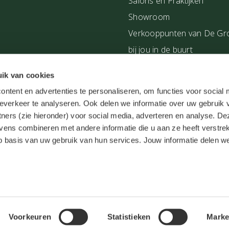
Salons en Praktijken
Showroom
Verkooppunten van De Gr
bij jou in de buurt
Workshops
ik van cookies
Zakelijke klant worden
ntent en advertenties te personaliseren, om functies voor social
everkeer te analyseren. Ook delen we informatie over uw gebruik 
tners (zie hieronder) voor social media, adverteren en analyse. De
ens combineren met andere informatie die u aan ze heeft verstrek
 basis van uw gebruik van hun services. Jouw informatie delen w
Herroepingsrecht
Medische d
n degroenelinde.nl bij
WebwinkelKeur Reviews
is 9.7/10 gebaseerd 
Voorkeuren
Statistieken
Marke