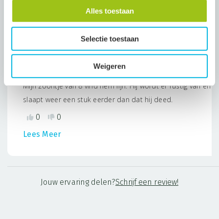
Tevens willen je conform Europese wetgeving wijzen op het
Meest nuttig
Alles toestaan
volgende:
Selectie toestaan
Femke
19 oktober, 2025
Geverifieerde eigenaar
Weigeren
Mijn zoontje van 8 vind hem fijn. Hij wordt er rustig van en
slaapt weer een stuk eerder dan dat hij deed.
0
0
Lees Meer
Jouw ervaring delen?
Schrijf een review!