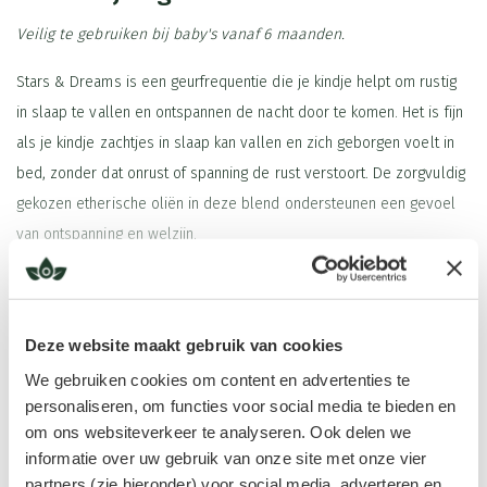
Veilig te gebruiken bij baby's vanaf 6 maanden.
Stars & Dreams is een geurfrequentie die je kindje helpt om rustig
in slaap te vallen en ontspannen de nacht door te komen. Het is fijn
als je kindje zachtjes in slaap kan vallen en zich geborgen voelt in
bed, zonder dat onrust of spanning de rust verstoort. De zorgvuldig
gekozen etherische oliën in deze blend ondersteunen een gevoel
van ontspanning en welzijn.
De blend bestaat uit heerlijke en veilige oliën voor de
Lees meer
allerkleinsten.
Lavendel
staat bekend om de rustgevende werking
en vormt het hoofdbestanddeel van deze geurfrequentie.
Deze website maakt gebruik van cookies
Palmarosa
heeft een mild aardende werking die helpt de energie
We gebruiken cookies om content en advertenties te
van je kindje te centreren.
Mandarijn
en
kamille
brengen zachtheid
personaliseren, om functies voor social media te bieden en
Ingrediënten
om ons websiteverkeer te analyseren. Ook delen we
en harmonie, waardoor de geurfrequentie prettig en liefdevol is
Lavendel
,
Mandarijn
,
Kamille Rooms 10%
,
Palmarosa
informatie over uw gebruik van onze site met onze vier
voor het energieveld van jonge kinderen.
Tips in gebruik
partners (zie hieronder) voor social media, adverteren en