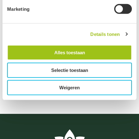
zwarte button onderaan de pagina.
Marketing
Testkits
Groeten, team De Groene Linde.
Vijf Elementen
Details tonen
Volle maan
Alles toestaan
Women Collection
Selectie toestaan
Zodiac
Weigeren