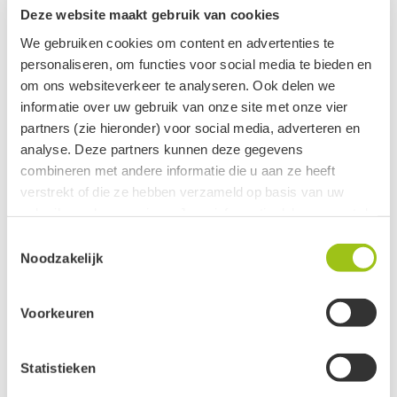
HSP
Deze website maakt gebruik van cookies
We gebruiken cookies om content en advertenties te
Kristallen Lijn
personaliseren, om functies voor social media te bieden en
om ons websiteverkeer te analyseren. Ook delen we
Lekker Slapen
informatie over uw gebruik van onze site met onze vier
partners (zie hieronder) voor social media, adverteren en
Linde Care
analyse. Deze partners kunnen deze gegevens
combineren met andere informatie die u aan ze heeft
Manifesteren
verstrekt of die ze hebben verzameld op basis van uw
gebruik van hun services. Jouw informatie delen we met de
New Mom
volgende vier partners:
Toestemmingsselectie
Noodzakelijk
Radiation Care
Meta
Google
Soul Recharge
Voorkeuren
Clerk
Active Campaign
Spirituele Regulatie
Statistieken
Je kunt jouw toestemming ten alle tijden intrekken via de
Systemisch werken