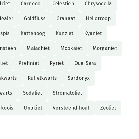
lciet
Carneool
Celestien
Chrysocolla
Healer
Goldfluss
Granaat
Heliotroop
aspis
Kattenoog
Kunziet
Kyaniet
nsteen
Malachiet
Mookaiet
Morganiet
liet
Prehniet
Pyriet
Que-Sera
nkwarts
Rutielkwarts
Sardonyx
warts
Sodaliet
Stromatoliet
rkoois
Unakiet
Versteend hout
Zeoliet