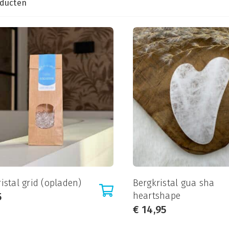
oducten
istal grid (opladen)
Bergkristal gua sha
heartshape
5
€
14,95