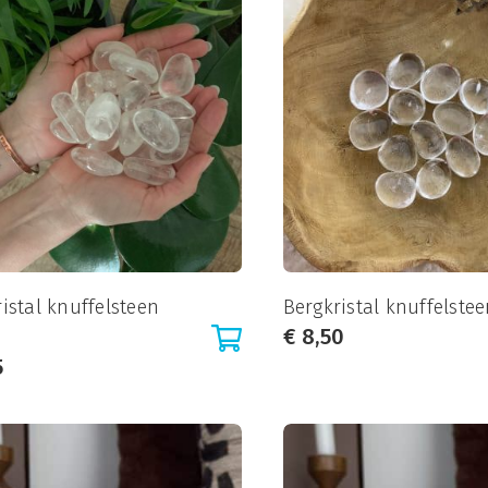
istal knuffelsteen
Bergkristal knuffelstee
€
8,50
5