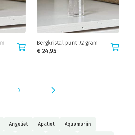
am
Bergkristal punt 92 gram
€
24,95
3
Angeliet
Apatiet
Aquamarijn