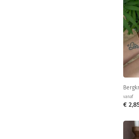
Bergkr
vanaf
€
2,8