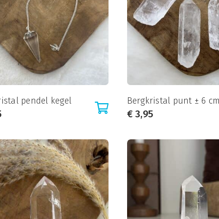
istal pendel kegel
Bergkristal punt ± 6 c
5
€
3,95