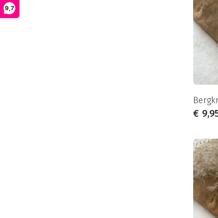
9,7
Bergkr
€
9,9