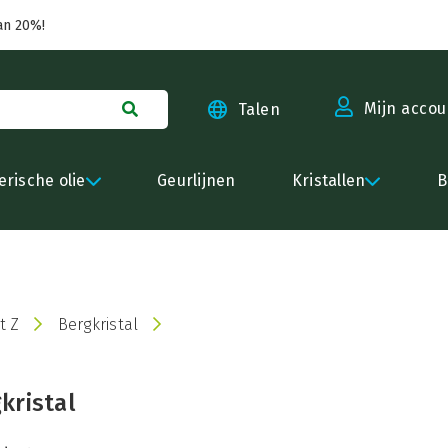
an 20%!
Mijn accou
Talen
erische olie
Geurlijnen
Kristallen
B
t Z
Bergkristal
kristal