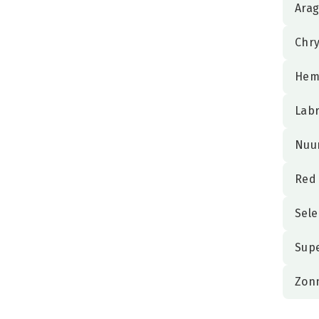
Arag
Chr
Hem
Labr
Nuu
Red 
Sele
Sup
Zon