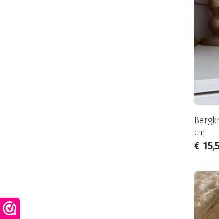
Bergkr
cm
€
15,