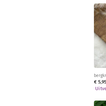
bergkr
€
5,9
Uitv