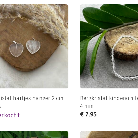
istal hartjes hanger 2 cm
Bergkristal kinderarm
4 mm
5
€
7,95
erkocht