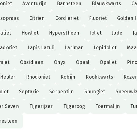
oniet
Aventurijn
Barnsteen
Blauwkwarts
Ca
ysopraas
Citrien
Cordieriet
Fluoriet
Golden 
atiet
Howliet
Hyperstheen
Ioliet
Jade
J
adoriet
Lapis Lazuli
Larimar
Lepidoliet
Maa
miet
Obsidiaan
Onyx
Opaal
Opaliet
Pino
Healer
Rhodoniet
Robijn
Rookkwarts
Roze
niet
Septarie
Serpentijn
Shungiet
Sneeuwk
er Seven
Tijgerijzer
Tijgeroog
Toermalijn
Tu
nesteen