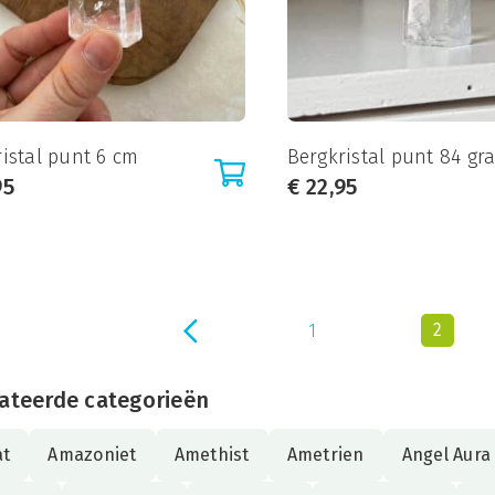
istal punt 6 cm
Bergkristal punt 84 gr
95
€
22,95
2
1
ateerde categorieën
at
Amazoniet
Amethist
Ametrien
Angel Aura