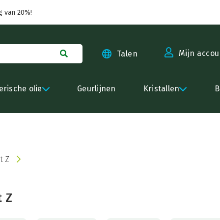
g van 20%!
Mijn accou
Talen
erische olie
Geurlijnen
Kristallen
B
t Z
t Z