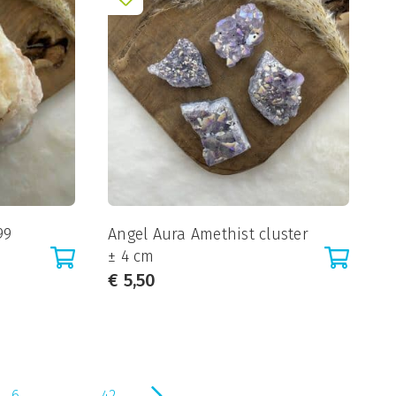
99
Angel Aura Amethist cluster
± 4 cm
€
5,50
...
6
42