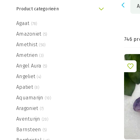
A
Product categorieën
Agaat
(78)
Amazoniet
(5)
746 pr
Amethist
(50)
Ametrien
(3)
Angel Aura
(5)
Angeliet
(4)
Apatiet
(8)
Aquamarijn
(10)
Aragoniet
(7)
Aventurijn
(20)
Barnsteen
(5)