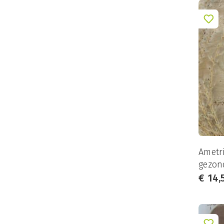
Red Healer
(6)
Rhodoniet
(6)
Robijn
(4)
Rookkwarts
(9)
Rozenkwarts
(40)
Rutielkwarts
(6)
Sardonyx
(2)
Seleniet
(26)
Septarie
(8)
Ametr
Serpentijn
(1)
gezon
€
14,
Shungiet
(7)
Sneeuwkwarts
(1)
Sodaliet
(10)