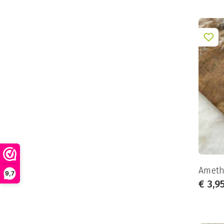
Maansteen
(17)
Malachiet
(4)
Mookaiet
(8)
Morganiet
(5)
Nuumiet
(1)
Obsidiaan
(14)
Onyx
(3)
Opaal
(6)
Opaliet
(7)
Pinoliet
(1)
Ameth
9,7
Prehniet
€
3,9
(4)
Pyriet
(8)
Que-Sera
(4)