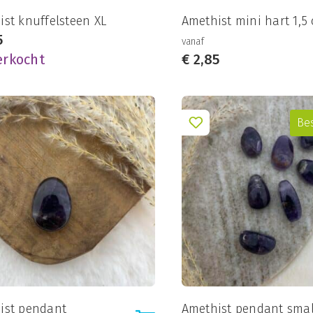
st knuffelsteen XL
Amethist mini hart 1,5
5
vanaf
erkocht
€
2,85
Be
ist pendant
Amethist pendant sma