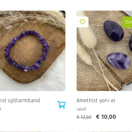
Be
ist splitarmband
Amethist yoni ei
5
vanaf
€
10,00
€
12,50