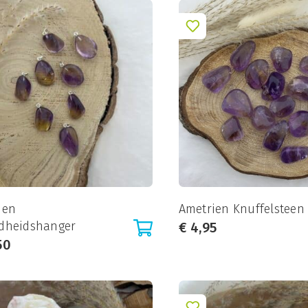
ien
Ametrien Knuffelsteen
dheidshanger
€
4,95
50