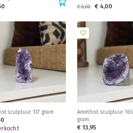
50
€
4,00
€
5,00
ist sculptuur 137 gram
Amethist sculptuur 165
gram
50
€
13,95
erkocht