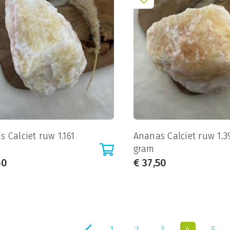
 Calciet ruw 1.161
Ananas Calciet ruw 1.3
gram
50
€
37,50
4
1
2
3
5