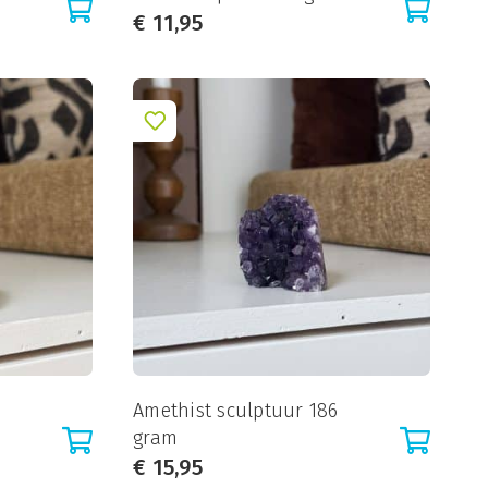
€
11,95
Amethist sculptuur 186
gram
€
15,95