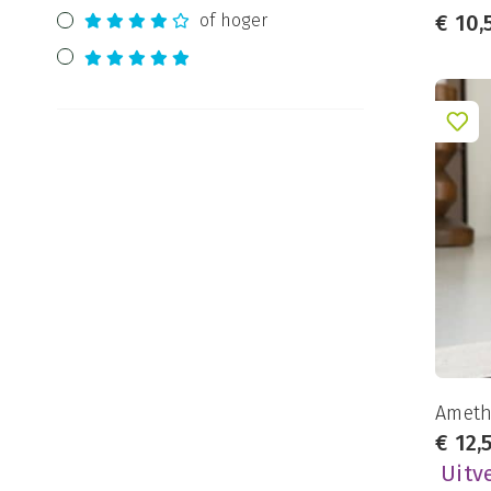
€
10,
of hoger
Hematiet
(7)
Howliet
(7)
Hyperstheen
(5)
Ioliet
(2)
Jade
(6)
Jaspis
(48)
Kattenoog
(2)
Kunziet
(1)
Kyaniet
(1)
Labradoriet
(13)
Lapis Lazuli
(7)
Ameth
€
12,
Larimar
(3)
Uitv
Lepidoliet
(2)