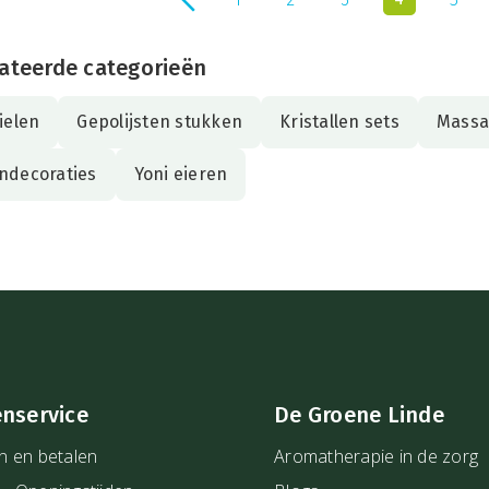
ateerde categorieën
ielen
Gepolijsten stukken
Kristallen sets
Massa
ndecoraties
Yoni eieren
enservice
De Groene Linde
n en betalen
Aromatherapie in de zorg