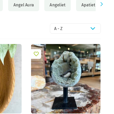
Angel Aura
Angeliet
Apatiet
A
A - Z