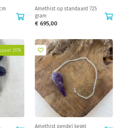
 cm
Amethist op standaard 725
gram
€
695,00
spaar 20%
l
Amethist pendel kegel