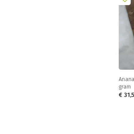
Stromatoliet
(2)
Super Seven
(3)
Tijgerijzer
(8)
Tijgeroog
(16)
Toermalijn
(21)
Turkoois
(7)
Unakiet
(6)
Versteend hout
(7)
Ananas
Zeoliet
(10)
gram
€
31,
Zonnesteen
(4)