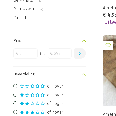
Bergkristal
(48)
Amethi
Blauwkwarts
(4)
€
4,9
Calciet
(31)
Uitv
Carneool
(9)
Celestien
(1)
Prijs
Chrysocolla
(7)
Chrysopraas
tot
(5)
Citrien
(9)
Cordieriet
(1)
Beoordeling
Fluoriet
(11)
of hoger
Golden Healer
(8)
of hoger
Goldfluss
(4)
of hoger
Granaat
(9)
of hoger
Ameth
Heliotroop
(3)